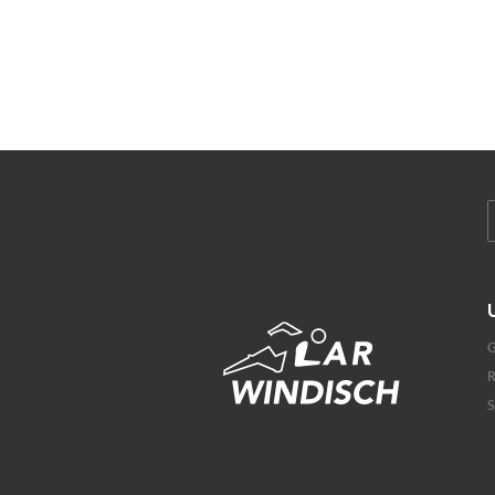
G
R
S