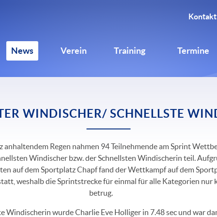
Kontakt
News
Verein
Training
Termine
TER WINDISCHER/ SCHNELLSTE WIN
tz anhaltendem Regen nahmen 94 Teilnehmende am Sprint Wettb
hnellsten Windischer bzw. der Schnellsten Windischerin teil. Aufg
en auf dem Sportplatz Chapf fand der Wettkampf auf dem Sportp
tatt, weshalb die Sprintstrecke für einmal für alle Kategorien nu
betrug.
te Windischerin wurde Charlie Eve Holliger in 7.48 sec und war da