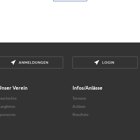
ANMELDUNGEN
LOGIN
Unser Verein
Infos/Anlässe
eschichte
Termine
anglisten
Anlässe
ponsoren
Resultate