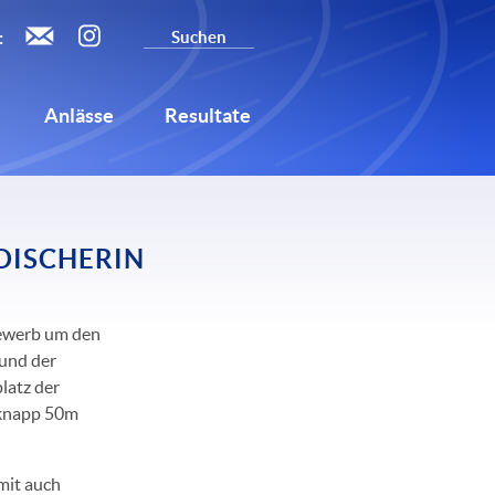
:
Anlässe
Resultate
DISCHERIN
ewerb um den
rund der
latz der
r knapp 50m
mit auch