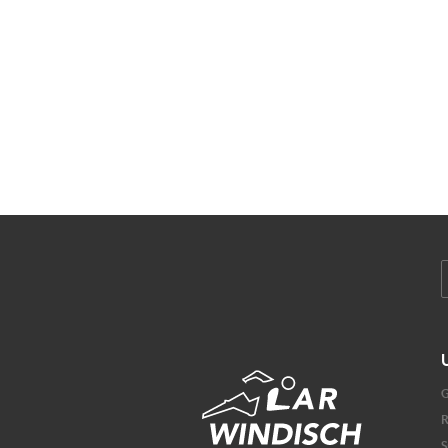
G
R
S