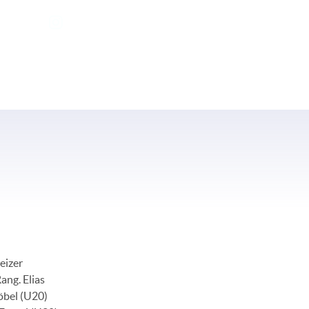
:
Anlässe
Resultate
eizer
ang. Elias
öbel (U20)