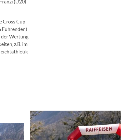
Franzi (U20)
ie Cross Cup
n Führenden)
n der Wertung
iten, z.B. im
eichtathletik