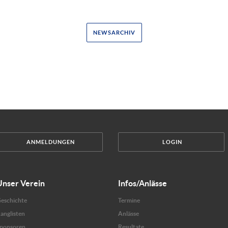
NEWSARCHIV
ANMELDUNGEN
LOGIN
Unser Verein
Infos/Anlässe
eschichte
Termine
anglisten
Anlässe
ponsoren
Resultate