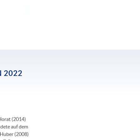
:
Anlässe
Resultate
 2022
Horat (2014)
andete auf dem
 Huber (2008)