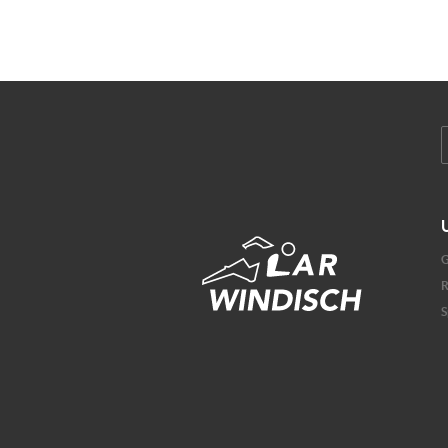
G
R
S