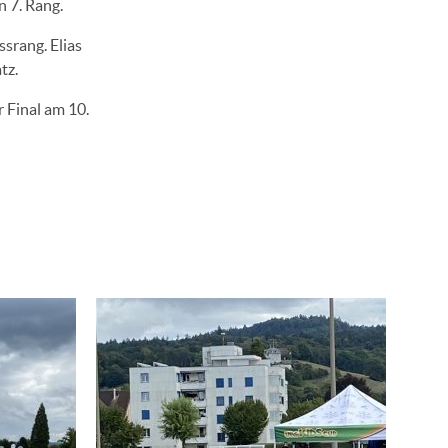
n 7. Rang.
ssrang. Elias
tz.
 Final am 10.