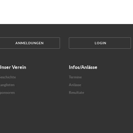
ANMELDUNGEN
LOGIN
Unser Verein
Infos/Anlässe
eschichte
Termine
anglisten
Anlässe
ponsoren
Resultate