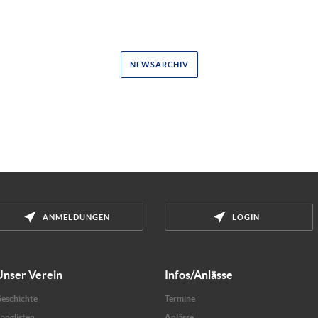
NEWSARCHIV
ANMELDUNGEN
LOGIN
Unser Verein
Infos/Anlässe
eschichte
Termine
anglisten
Anlässe