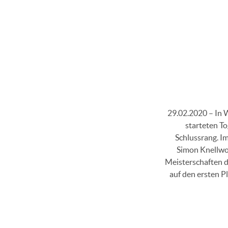
29.02.2020 – In 
starteten T
Schlussrang. I
Simon Knellwol
Meisterschaften d
auf den ersten P