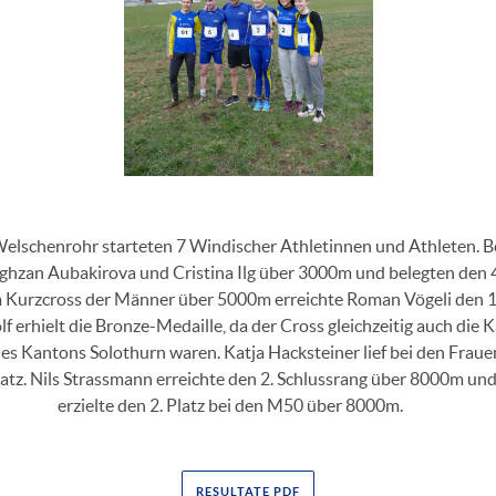
Welschenrohr starteten 7 Windischer Athletinnen und Athleten.
oghzan Aubakirova und Cristina Ilg über 3000m und belegten den 4
m Kurzcross der Männer über 5000m erreichte Roman Vögeli den 1
f erhielt die Bronze-Medaille, da der Cross gleichzeitig auch die
es Kantons Solothurn waren. Katja Hacksteiner lief bei den Frau
latz. Nils Strassmann erreichte den 2. Schlussrang über 8000m un
erzielte den 2. Platz bei den M50 über 8000m.
RESULTATE PDF