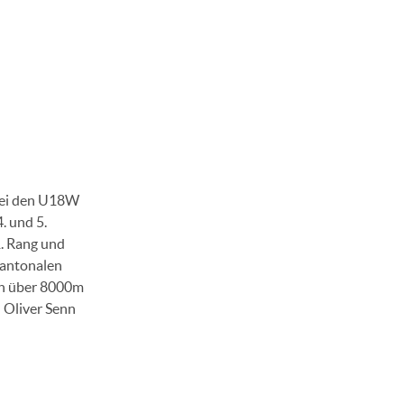
 Bei den U18W
. und 5.
. Rang und
 Kantonalen
en über 8000m
d Oliver Senn