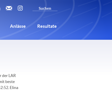
:
Anlässe
Resultate
r der LAR
mit beste
2:52. Elina