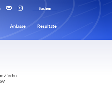
:
Anlässe
Resultate
am Zürcher
18W.